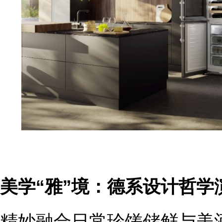
美
学“雅”境：德系设计哲学
精妙融合日常珍馐储鲜与美