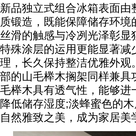
新品独立式组合冰箱表面由整块S
质锻造，既能保障储存环境
丝滑的触感与冷冽光泽彰显
特殊涂层的运用更能显著减
理，长久保持整洁优雅外观
部的山毛榉木搁架同样兼具
毛榉木具有透气性，能够进
降低储存湿度;淡蜂蜜色的
自然雅致之美，成为家居美