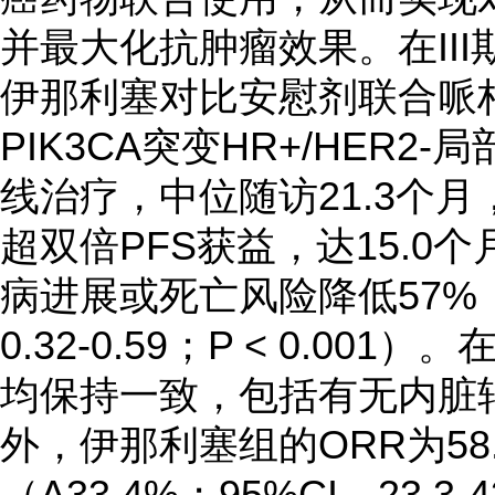
并最大化抗肿瘤效果。在III期
伊那利塞对比安慰剂联合哌
PIK3CA突变HR+/HER
线治疗，中位随访21.3个月
超双倍PFS获益，达15.0
病进展或死亡风险降低57%（分
0.32-0.59；P < 0.00
均保持一致，包括有无内脏
外，伊那利塞组的ORR为58.
（Δ33.4%；95%CI，23.