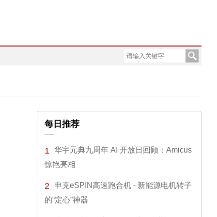
每日推荐
1
华宇元典九周年 AI 开放日回顾：Amicus
惊艳亮相
2
申克eSPIN高速跑合机 - 新能源电机转子
的“定心”神器