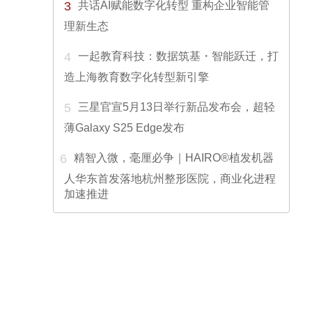
3
共话AI赋能数字化转型 重构企业智能管
理新生态
4
一起教育科技：数据筑基・智能跃迁，打
造上海教育数字化转型新引擎
5
三星官宣5月13日举行新品发布会，超轻
薄Galaxy S25 Edge发布
6
精智入微，毫厘必争｜HAIRO®植发机器
人华东首发落地杭州整形医院，商业化进程
加速推进