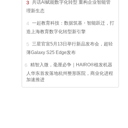
3
共话AI赋能数字化转型 重构企业智能管
理新生态
4
一起教育科技：数据筑基・智能跃迁，打
造上海教育数字化转型新引擎
5
三星官宣5月13日举行新品发布会，超轻
薄Galaxy S25 Edge发布
6
精智入微，毫厘必争｜HAIRO®植发机器
人华东首发落地杭州整形医院，商业化进程
加速推进