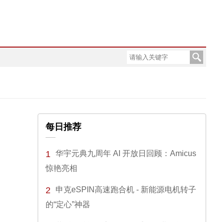
每日推荐
1
华宇元典九周年 AI 开放日回顾：Amicus
惊艳亮相
2
申克eSPIN高速跑合机 - 新能源电机转子
的“定心”神器